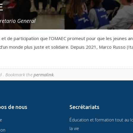
E
retario General
 et de participation que l’OMAEC promeut pour que les jeunes an
 d’un monde plus juste et solidaire. Depuis 2021, Marco Russo (It
d . Bookmark the
permalink
.
pos de nous
Secrétariats
re
Éducation et formation tout au l
la vie
ion