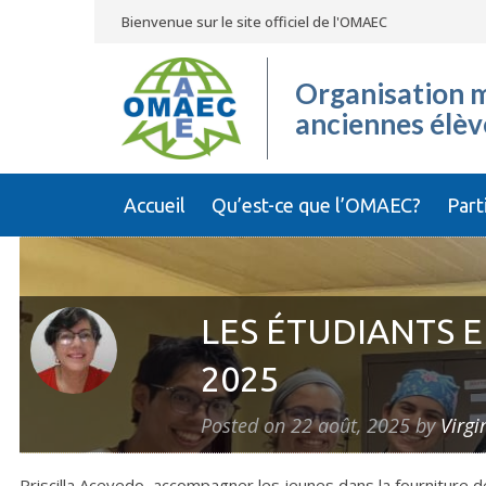
Bienvenue sur le site officiel de l'OMAEC
Organisation m
anciennes élèv
Accueil
Qu’est-ce que l’OMAEC?
Part
LES ÉTUDIANTS E
2025
Posted on
22 août, 2025
by
Virgi
Priscilla Acevedo, accompagner les jeunes dans la fourniture 