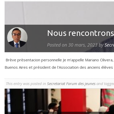
Nous rencontrons 
Posted on
30 mars, 2023
by
Secr
Brève prèsentacion personnelle Je m’appelle Mariano Olivera, je
Buenos Aires et président de l’Association des anciens élève
This entry was posted in
Secretariat Forum des jeunes
and tagge