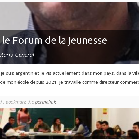
le Forum de la jeunesse
etario General
 suis argentin et je vis actuellement dans mon pays, dans la ville
s de mon école depuis 2021. Je travaille comme directeur commer
d . Bookmark the
permalink
.