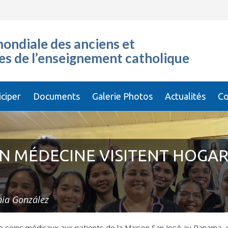
ondiale des anciens et
es de l’enseignement catholique
iciper
Documents
Galerie Photos
Actualités
Co
N MÉDECINE VISITENT HOGAR 
nia González
de soins médicaux aux patients de la Maison San José au Panama, g