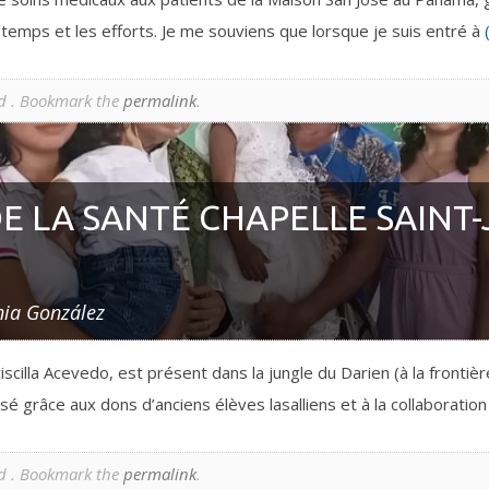
e temps et les efforts. Je me souviens que lorsque je suis entré à
d . Bookmark the
permalink
.
 LA SANTÉ CHAPELLE SAINT-
nia González
scilla Acevedo, est présent dans la jungle du Darien (à la fronti
lisé grâce aux dons d’anciens élèves lasalliens et à la collaboratio
d . Bookmark the
permalink
.