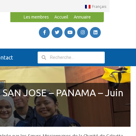
Français
Les membres
Accueil
Annuaire
ntact
SAN JOSE – PANAMA – Juin
érée par les Sœurs Missionnaires de la Charité de Calcutta.