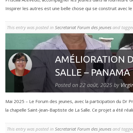
Inspirer les autres est une belle chose qui se construit avec l
This entry was posted in
Secretariat Forum des jeunes
and tagge
AMÉLIORATION DE
SALLE – PANAMA
Posted on
22 août, 2025
by
Virgi
Mai 2025 – Le Forum des jeunes, avec la participation du Dr Pri
la chapelle Saint-Jean-Baptiste de La Salle. Ce projet a été réa
This entry was posted in
Secretariat Forum des jeunes
and tagge