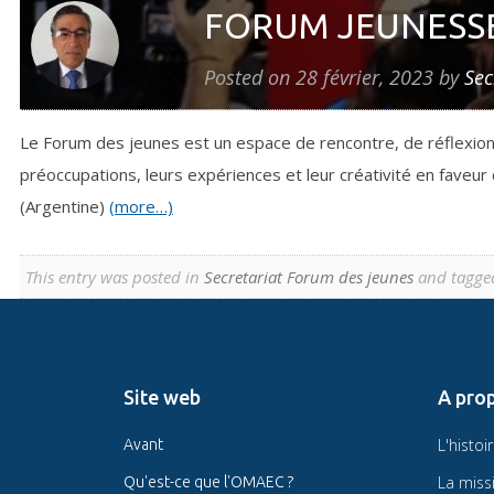
FORUM JEUNESS
Posted on
28 février, 2023
by
Sec
Le Forum des jeunes est un espace de rencontre, de réflexion
préoccupations, leurs expériences et leur créativité en faveur
(Argentine)
(more…)
This entry was posted in
Secretariat Forum des jeunes
and tagge
Site web
A pro
L'histoi
Avant
La miss
Qu'est-ce que l'OMAEC ?