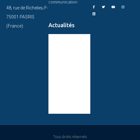
communication
48, rue de Richelieu F-
75001 PASRIS
Actualités
(France)
CIRCULAIRE DU
PRÉSIDENT DE
L’OMAEC
STATUT CONSULTATIF
DE L’OMAEC
CONCLUSIONS ET
ENGAGEMENTS SUITE
AU XVIe CONGRÈS
MONDIAL DE L’OMAEC
Tous droits réservés