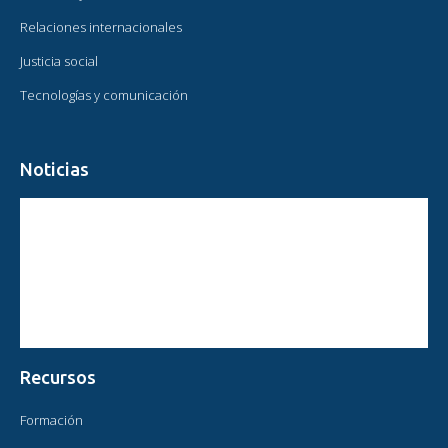
Relaciones internacionales
Justicia social
Tecnologías y comunicación
Noticias
CIRCULAR PRESIDENTE OMAEC
ESTATUS CONSULTIVO DE OMAEC
CONCLUSIONES Y COMPROMISOS TRAS EL XVI CONGRESO
MUNDIAL DE OMAEC
Recursos
Formación