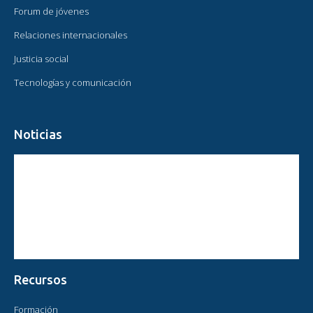
Forum de jóvenes
Relaciones internacionales
Justicia social
Tecnologías y comunicación
Noticias
CIRCULAR PRESIDENTE OMAEC
ESTATUS CONSULTIVO DE OMAEC
CONCLUSIONES Y COMPROMISOS TRAS EL XVI CONGRESO
MUNDIAL DE OMAEC
Recursos
Formación