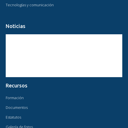
Tecnologías y comunicación
Noticias
CIRCULAR PRESIDENTE OMAEC
ESTATUS CONSULTIVO DE OMAEC
CONCLUSIONES Y COMPROMISOS TRAS EL XVI CONGRESO
MUNDIAL DE OMAEC
Recursos
Formación
Documentos
Estatutos
Galería de fotos