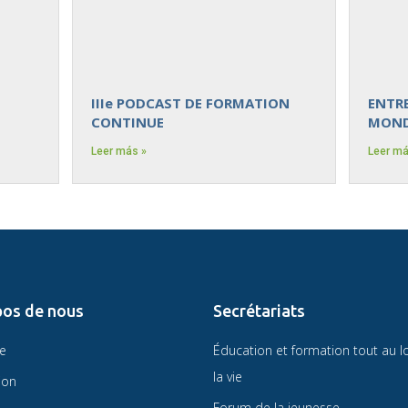
IIIe PODCAST DE FORMATION
ENTRE
CONTINUE
MOND
Leer más »
Leer má
pos de nous
Secrétariats
re
Éducation et formation tout au l
la vie
ion
Forum de la jeunesse