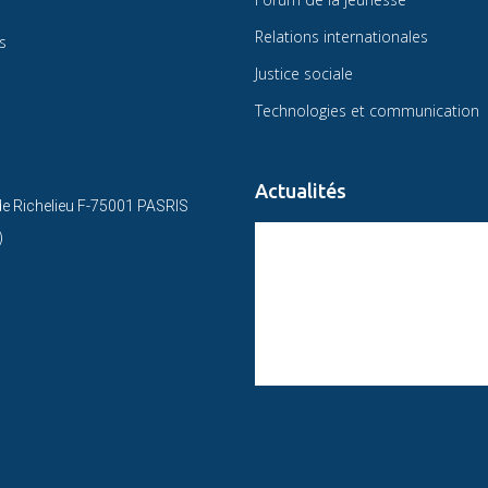
Relations internationales
s
Justice sociale
Technologies et communication
Actualités
 de Richelieu F-75001 PASRIS
CIRCULAIRE DU PRÉSIDENT DE L’O
)
STATUT CONSULTATIF DE L’OMAEC
CONCLUSIONS ET ENGAGEMENTS S
XVIe CONGRÈS MONDIAL DE L’OMA