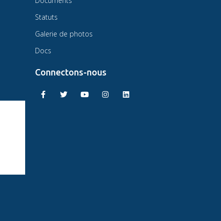
Documents
Statuts
Galerie de photos
Docs
Connectons-nous
MAEC
UITE AU
EC