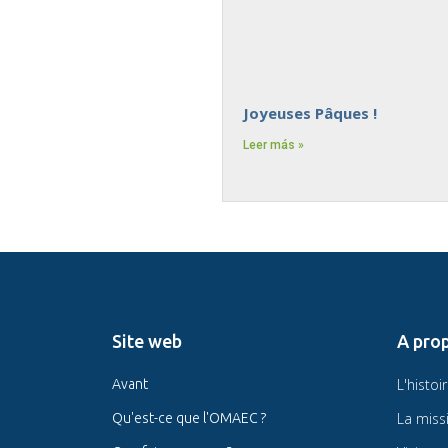
Joyeuses Pâques !
Leer más »
Site web
A pro
L'histoi
Avant
La miss
Qu'est-ce que l'OMAEC ?