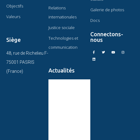
Objectifs
Relations
Galerie de photos
Valeurs
internationales
Docs
Justice sociale
Connectons-
Technologies et
Siège
nous
communication
48, rue de Richelieu F-
75001 PASRIS
Actualités
(France)
CIRCULAIRE DU
PRÉSIDENT DE
L’OMAEC
STATUT CONSULTATIF
DE L’OMAEC
CONCLUSIONS ET
ENGAGEMENTS SUITE