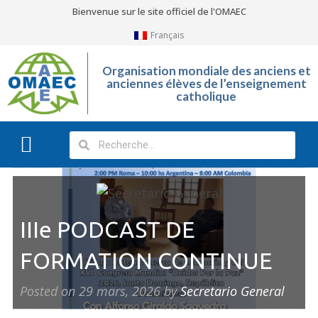
Bienvenue sur le site officiel de l'OMAEC
Français
Organisation mondiale des anciens et
anciennes élèves de l’enseignement
catholique
Qu’est-ce que l’OMAEC?
Galerie Photos
IIIe PODCAST DE
FORMATION CONTINUE
Posted on
29 mars, 2026
by
Secretario General