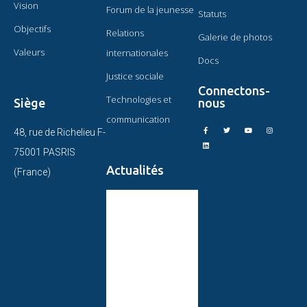
Vision
Forum de la jeunesse
Statuts
Objectifs
Relations
Galerie de photos
Valeurs
internationales
Docs
Justice sociale
Connectons-
Technologies et
Siège
nous
communication
48, rue de Richelieu F-
75001 PASRIS
Actualités
(France)
CIRCULAIRE DU
PRÉSIDENT DE
L’OMAEC
STATUT CONSULTATIF
DE L’OMAEC
CONCLUSIONS ET